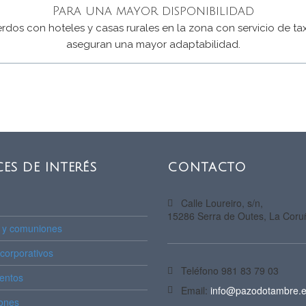
Para una mayor disponibilidad
dos con hoteles y casas rurales en la zona con servicio de tax
aseguran una mayor adaptabilidad.
ES DE INTERÉS
CONTACTO
Calle Loureiro, s/n,
15286 Serra de Outes, La Coru
s y comuniones
corporativos
Teléfono
981 83 79 03
entos
Email:
info@pazodotambre.
ones