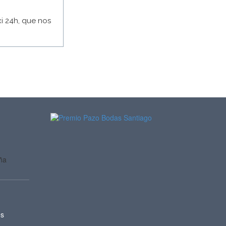
i 24h, que nos
ña
es