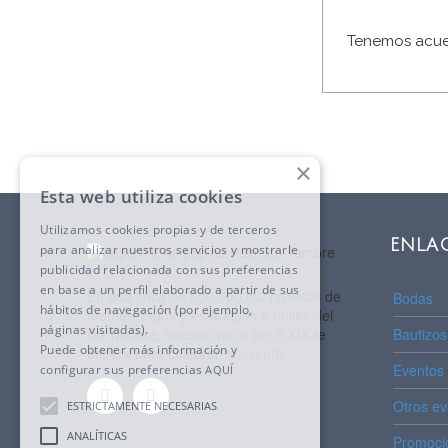
Tenemos acuer
×
Esta web utiliza cookies
Utilizamos cookies propias y de terceros
ENLAC
para analizar nuestros servicios y mostrarle
publicidad relacionada con sus preferencias
en base a un perfil elaborado a partir de sus
En una finca de 200.000 m2 repletos de
Bodas
hábitos de navegación (por ejemplo,
fuentes, lagos y estanques a orillas del
páginas visitadas).
Bautizo
río Tambre, nuestro pazo del S.XIX te
Puede obtener más información y
espera para celebrar tu evento.
Eventos 
configurar sus preferencias
AQUÍ
Otros ev
ESTRICTAMENTE NECESARIAS
ANALÍTICAS
Promoci