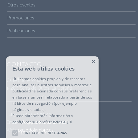
Otros eventos
Promociones
Publicaciones
×
CONTACTO
Esta web utiliza cookies
Utilizamos cookies propias y de terceros
Calle Loureiro, s/n,
para analizar nuestros servicios y mostrarle
15286 Serra de Outes, La Coruña
publicidad relacionada con sus preferencias
en base a un perfil elaborado a partir de sus
hábitos de navegación (por ejemplo,
páginas visitadas).
Teléfono
981 83 79 03
Puede obtener más información y
configurar sus preferencias
AQUÍ
Email:
info@pazodotambre.es
Web:
pazodotambre.es
ESTRICTAMENTE NECESARIAS