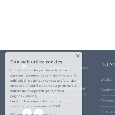
×
Esta web utiliza cookies
ENLAC
Utilizamos cookies propias y de terceros
para analizar nuestros servicios y mostrarle
Bodas
publicidad relacionada con sus preferencias
En una finca de 200.000 m2 repletos
en base a un perfil elaborado a partir de sus
de fuentes, lagos y estanques a orillas
Bautizo
hábitos de navegación (por ejemplo,
del río Tambre, nuestro pazo del S.XIX
páginas visitadas).
Eventos 
Puede obtener más información y
te espera para celebrar tu evento.
configurar sus preferencias
AQUÍ
Otros e