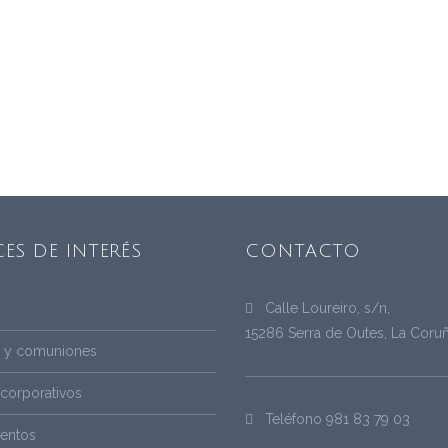
ES DE INTERÉS
CONTACTO
Calle Loureiro, s/n,
15286 Serra de Outes, La Coru
s y comuniones
corporativos
Teléfono
981 83 79 03
ventos