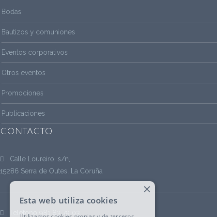
Bodas
Bautizos y comuniones
Eventos corporativos
Otros eventos
Promociones
Publicaciones
CONTACTO
Calle Loureiro, s/n,
15286 Serra de Outes, La Coruña
×
Esta web utiliza cookies
Teléfono
981 83 79 03
Utilizamos cookies propias y de terceros