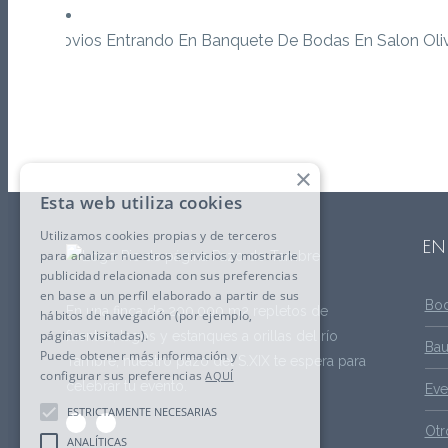
×
Esta web utiliza cookies
Utilizamos cookies propias y de terceros
EN
para analizar nuestros servicios y mostrarle
publicidad relacionada con sus preferencias
en base a un perfil elaborado a partir de sus
Bo
En una finca de 200.000 m2 repletos de
hábitos de navegación (por ejemplo,
páginas visitadas).
fuentes, lagos y estanques a orillas del río
Bau
Puede obtener más información y
Tambre, nuestro pazo del S.XIX te espera para
configurar sus preferencias
AQUÍ
celebrar tu evento.
Eve
ESTRICTAMENTE NECESARIAS
Otr
ANALÍTICAS