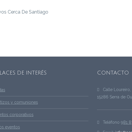
LACES DE INTERÉS
CONTACTO
Calle Loureiro,
das
15286 Serra de Ou
tizos y comuniones
ntos corporativos
Teléfono
981 8
os eventos