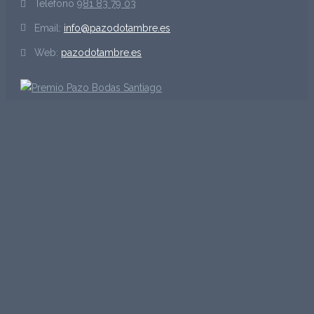
Teléfono
981 83 79 03
Email:
info@pazodotambre.es
Web:
pazodotambre.es