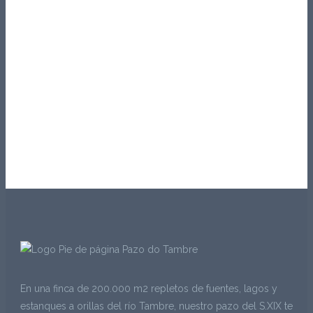
En una finca de 200.000 m2 repletos de fuentes, lagos y
estanques a orillas del río Tambre, nuestro pazo del S.XIX te